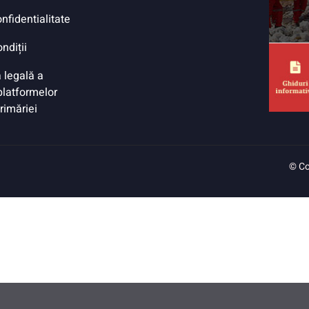
onfidentialitate
ndiții
 legală a
 platformelor
Primăriei
© Co