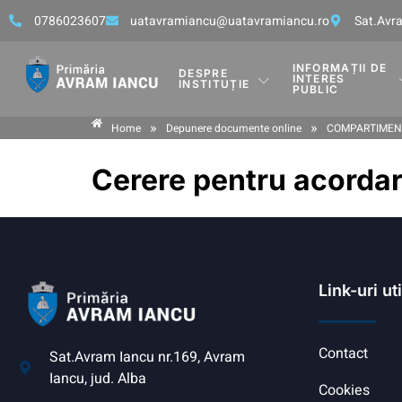
0786023607
uatavramiancu@uatavramiancu.ro
Sat.Avra
INFORMAȚII DE
DESPRE
INTERES
INSTITUȚIE
PUBLIC
»
»
Home
Depunere documente online
COMPARTIMENT
Cerere pentru acordar
Link-uri ut
Contact
Sat.Avram Iancu nr.169, Avram
Iancu, jud. Alba
Cookies