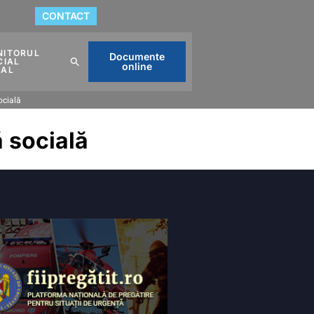
CONTACT
NITORUL
Documente
CIAL
online
CAL
ocială
 socială