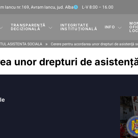
m Iancu nr.169, Avram Iancu, jud. Alba
L-V 8:00 – 16.00
MO
TRANSPARENȚĂ
INTEGRITATE
INFO
OFI
DECIZIONALĂ
INSTITUȚIONALĂ
LO
»
UL ASISTENTA SOCIALA
Cerere pentru acordarea unor drepturi de asistenţă s
ea unor drepturi de asistenţă
ile