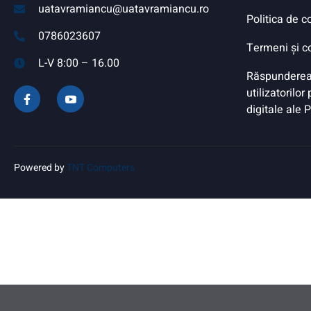
uatavramiancu@uatavramiancu.ro
Politica de c
0786023607
Termeni și co
L-V 8:00 – 16.00
Răspunderea
utilizatorilor
digitale ale 
Powered by
TNT Computers