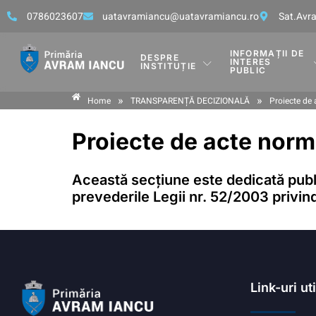
0786023607
uatavramiancu@uatavramiancu.ro
Sat.Avra
INFORMAȚII DE
DESPRE
INTERES
INSTITUȚIE
PUBLIC
»
»
Home
TRANSPARENȚĂ DECIZIONALĂ
Proiecte de
Proiecte de acte norm
Această secțiune este dedicată publi
prevederile Legii nr. 52/2003 privind
Link-uri ut