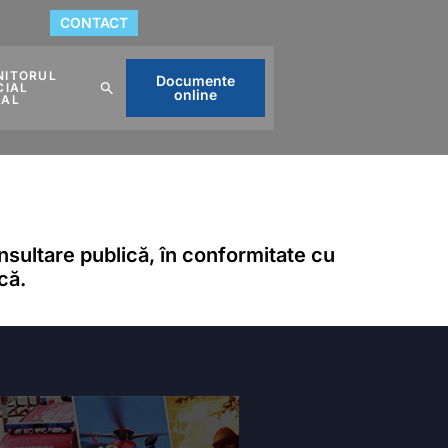
CONTACT
NITORUL
Documente
CIAL
online
CAL
nsultare publică, în conformitate cu
că.