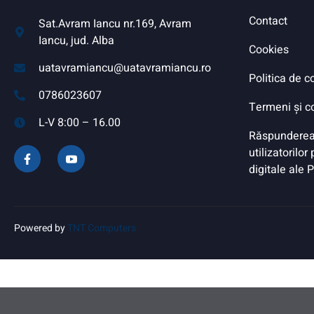
Contact
Sat.Avram Iancu nr.169, Avram
Iancu, jud. Alba
Cookies
uatavramiancu@uatavramiancu.ro
Politica de c
0786023607
Termeni și co
L-V 8:00 – 16.00
Răspunderea
utilizatorilor
digitale ale 
Powered by
TNT Computers