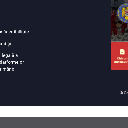
onfidentialitate
ndiții
 legală a
 platformelor
Primăriei
© Co