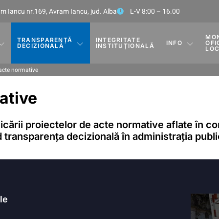
m Iancu nr.169, Avram Iancu, jud. Alba
L-V 8:00 – 16.00
MO
TRANSPARENȚĂ
INTEGRITATE
INFO
OFI
DECIZIONALĂ
INSTITUȚIONALĂ
LO
 acte normative
ative
cării proiectelor de acte normative aflate în co
 transparența decizională în administrația publi
ile