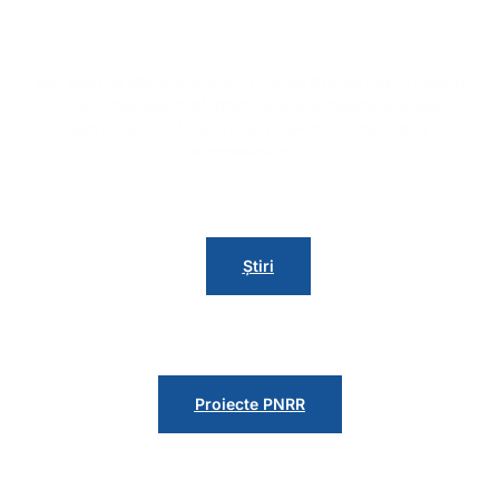
Avram Iancu
Bun venit pe site-ul oficial al Primăriei AVRAM IANCU județul
ALBA, unde găsiți informații utile și actualizate despre
serviciile și proiectele noastre pentru comunitatea
dumneavoastră.
Știri
Proiecte
Proiecte PNRR
Contact