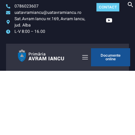
0786023607
CONTACT
uatavramiancu@uatavramiancu.ro
Sat.Avram Iancu nr.169, Avram Iancu,
jud. Alba
L-V 8:00 – 16.00
Documente
online
PRIMARIA
Bun venit! Primăria Comunei