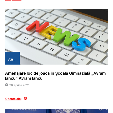
Stiri
Amenajare loc de joaca in Școala Gimnazială „Avram
Iancu” Avram Iancu
20 aprilie 2021
Citește aici