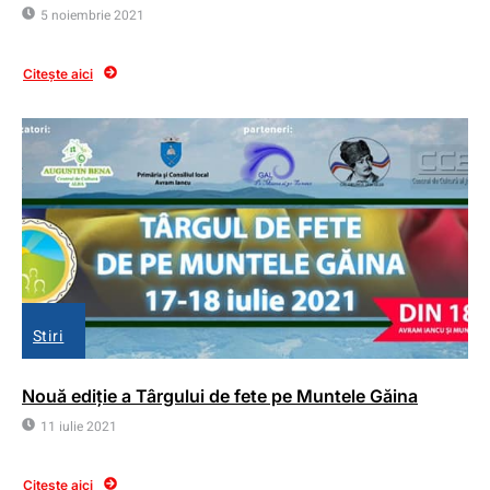
5 noiembrie 2021
Citește aici
Stiri
Nouă ediție a Târgului de fete pe Muntele Găina
11 iulie 2021
Citește aici