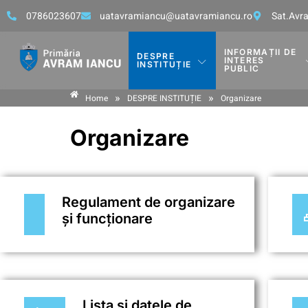
0786023607
uatavramiancu@uatavramiancu.ro
Sat.Avra
INFORMAȚII DE
DESPRE
INTERES
INSTITUȚIE
PUBLIC
»
»
Home
DESPRE INSTITUȚIE
Organizare
Organizare
Regulament de organizare
și funcționare
Lista și datele de