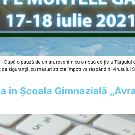
· După o pauză de un an, revenim cu o nouă ediție a Târgului de
 de siguranță, cu măsuri stricte împotriva răspândirii virusulu
ca in Școala Gimnazială „Av