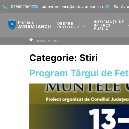
0786023607
uatavramiancu@uatavramiancu.ro
Sat.Avra
INFORMAȚII DE
DESPRE
INTERES
INSTITUȚIE
PUBLIC
»
Home
Stiri
Categorie:
Stiri
Program Târgul de Fe