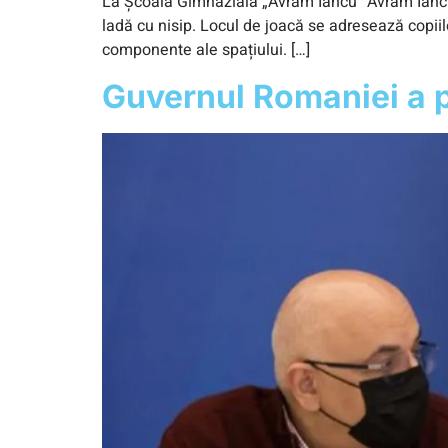
La Școala Gimnazială „Avram Iancu” Avram Iancu a
ladă cu nisip. Locul de joacă se adresează copiilo
componente ale spațiului. […]
Guvernul Romaniei a pr