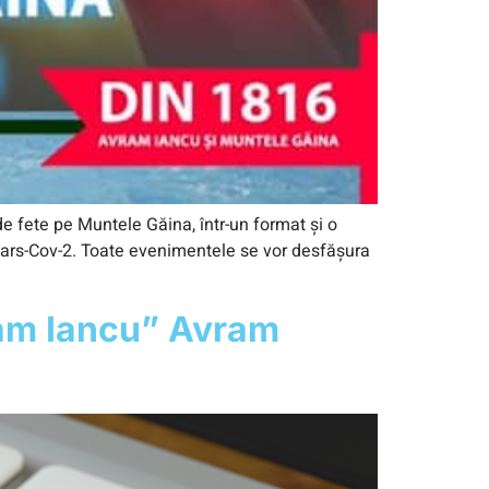
 fete pe Muntele Găina, într-un format și o
i Sars-Cov-2. Toate evenimentele se vor desfășura
ram Iancu” Avram