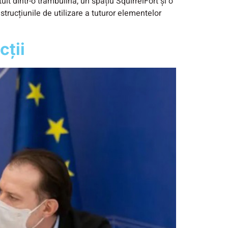
 dintr-o trambulină, un spațiu SquirrelFort și o
strucțiunile de utilizare a tuturor elementelor
cţii