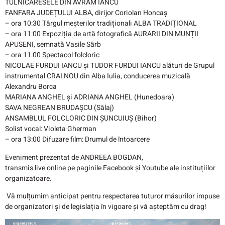
​​TULNICĂRESELE DIN AVRAM IANCU
​​FANFARA JUDEȚULUI ALBA, dirijor Coriolan Honcaș
– ora 10:30​ Târgul meșterilor tradiționali ALBA TRADIȚIONAL
– ora 11:00​ Expoziția de artă fotografică AURARII DIN MUNȚII
APUSENI, semnată Vasile Sârb
– ora 11:00​ Spectacol folcloric
​​NICOLAE FURDUI IANCU și TUDOR FURDUI IANCU alături de Grupul
instrumental CRAI NOU din Alba Iulia, conducerea muzicală
Alexandru Borca
​​MARIANA ANGHEL și ADRIANA ANGHEL (Hunedoara)
​​SAVA NEGREAN BRUDAȘCU (Sălaj)
ANSAMBLUL FOLCLORIC DIN ȘUNCUIUȘ (Bihor)
​​Solist vocal: Violeta Gherman
– ora 13:00​ Difuzare film: Drumul de întoarcere
Eveniment prezentat de ANDREEA BOGDAN,
transmis live online pe paginile Facebook și Youtube ale instituțiilor
organizatoare.
​​ Vă mulțumim anticipat pentru respectarea tuturor măsurilor impuse
de organizatori și de legislația în vigoare și vă așteptăm cu drag!