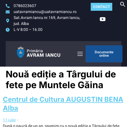
0786023607
CONTACT
uatavramiancu@uatavramiancu.ro
Sat.Avram Iancu nr.169, Avram Iancu,
jud. Alba
L-V 8:00 – 16.00
Documente
online
Nouă ediție a Târgului de
fete pe Muntele Găina
Centrul de Cultura AUGUSTIN BENA
Alba
11 iulie
·
După o pauză de un an, revenim cu o nouă ediție a Târgului de fete