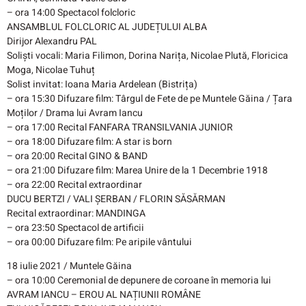
– ora 14:00​ Spectacol folcloric
​​ANSAMBLUL FOLCLORIC AL JUDEȚULUI ALBA
​​Dirijor Alexandru PAL
​​Soliști vocali: Maria Filimon, Dorina Narița, Nicolae Plută, Floricica
Moga, Nicolae Tuhuț
​​Solist invitat: Ioana Maria Ardelean (Bistrița)
– ora 15:30​ Difuzare film: Târgul de Fete de pe Muntele Găina / Țara
Moților / Drama lui Avram Iancu
– ora 17:00​ Recital FANFARA TRANSILVANIA JUNIOR
– ora 18:00​ Difuzare film: A star is born
– ora 20:00​ Recital GINO & BAND
– ora 21:00​ Difuzare film: Marea Unire de la 1 Decembrie 1918
– ora 22:00​ Recital extraordinar
​​DUCU BERTZI / VALI ȘERBAN / FLORIN SĂSĂRMAN
Recital extraordinar: MANDINGA
– ora 23:50​ Spectacol de artificii
– ora 00:00​ Difuzare film: Pe aripile vântului
18 iulie 2021 / Muntele Găina
– ora 10:00​ Ceremonial de depunere de coroane în memoria lui
AVRAM IANCU – EROU AL NAȚIUNII ROMÂNE