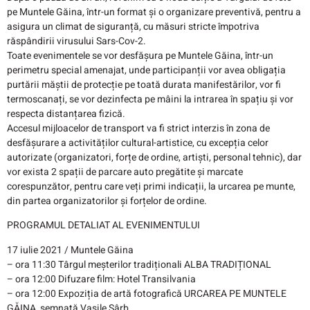
pe Muntele Găina, într-un format și o organizare preventivă, pentru a
asigura un climat de siguranță, cu măsuri stricte împotriva
răspândirii virusului Sars-Cov-2.
Toate evenimentele se vor desfășura pe Muntele Găina, într-un
perimetru special amenajat, unde participanții vor avea obligația
purtării măștii de protecție pe toată durata manifestărilor, vor fi
termoscanați, se vor dezinfecta pe mâini la intrarea în spațiu și vor
respecta distanțarea fizică.
Accesul mijloacelor de transport va fi strict interzis în zona de
desfășurare a activităților cultural-artistice, cu excepția celor
autorizate (organizatori, forțe de ordine, artiști, personal tehnic), dar
vor exista 2 spații de parcare auto pregătite și marcate
corespunzător, pentru care veți primi indicații, la urcarea pe munte,
din partea organizatorilor și forțelor de ordine.
PROGRAMUL DETALIAT AL EVENIMENTULUI
17 iulie 2021 / Muntele Găina
– ora 11:30​ Târgul meșterilor tradiționali ALBA TRADIȚIONAL
– ora 12:00​ Difuzare film: Hotel Transilvania
– ora 12:00​ Expoziția de artă fotografică URCAREA PE MUNTELE
GĂINA, semnată Vasile Sârb