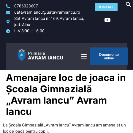
0786023607
CONTACT
uatavramiancu@uatavramiancu.ro
Sat.Avram Iancu nr.169, Avram Iancu,
jud. Alba
L-V 8:00 – 16.00
Documente
online
Amenajare loc de joaca in
Școala Gimnazială
„Avram Iancu” Avram
Iancu
La Școala Gimnazială „Avram Iancu” Avram Iancu am amenajat un
loc de joacă pentru copii.