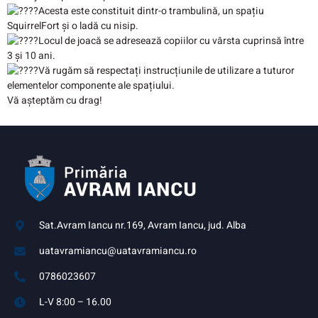
Acesta este constituit dintr-o trambulină, un spațiu
SquirrelFort și o ladă cu nisip.
Locul de joacă se adresează copiilor cu vârsta cuprinsă între
3 și 10 ani.
Vă rugăm să respectați instrucțiunile de utilizare a tuturor
elementelor componente ale spațiului.
Vă așteptăm cu drag!
Sat.Avram Iancu nr.169, Avram Iancu, jud. Alba
uatavramiancu@uatavramiancu.ro
0786023607
L-V 8:00 – 16.00