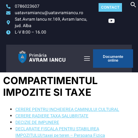
0786023607
CONTACT
uatavramiancu@uatavramiancu.ro
Sat.Avram Iancu nr.169, Avram Iancu,
jud. Alba
L-V 8:00 – 16.00
Documente
online
COMPARTIMENTUL
IMPOZITE SI TAXE
CERERE PENTRU INCHEIEREA CAMINULUI CULTURAL
CERERE RADIERE TAXA SALUBRITATE
DECIZIE DE IMPUNERE
DECLARATIE FISCALA PENTRU STABILIREA
IMPOZITULUI/taxei pe teren – Persoana Fizica