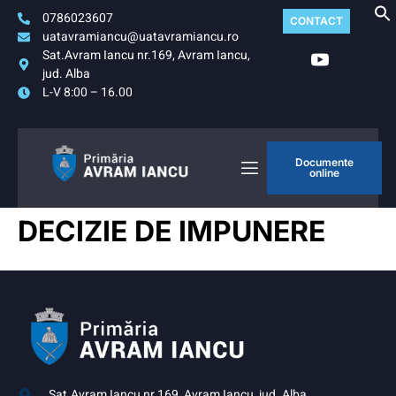
0786023607
CONTACT
uatavramiancu@uatavramiancu.ro
Sat.Avram Iancu nr.169, Avram Iancu,
jud. Alba
L-V 8:00 – 16.00
Documente
online
DECIZIE DE IMPUNERE
Sat.Avram Iancu nr.169, Avram Iancu, jud. Alba