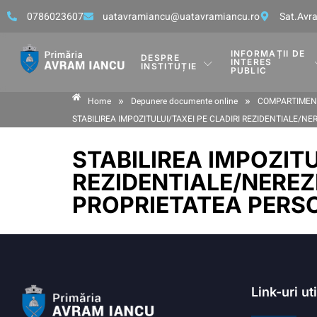
0786023607
uatavramiancu@uatavramiancu.ro
Sat.Avra
INFORMAȚII DE
DESPRE
INTERES
INSTITUȚIE
PUBLIC
»
»
Home
Depunere documente online
COMPARTIMENT
STABILIREA IMPOZITULUI/TAXEI PE CLADIRI REZIDENTIALE/N
STABILIREA IMPOZITU
REZIDENTIALE/NEREZ
PROPRIETATEA PERSO
Link-uri ut