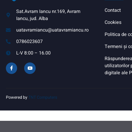
Contact
Sat.Avram Iancu nr.169, Avram
Iancu, jud. Alba
Cookies
uatavramiancu@uatavramiancu.ro
Politica de c
0786023607
Termeni și co
L-V 8:00 – 16.00
Răspunderea
utilizatorilor
digitale ale 
Powered by
TNT Computers