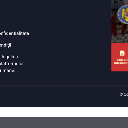
onfidentialitate
ndiții
 legală a
 platformelor
Primăriei
© Co