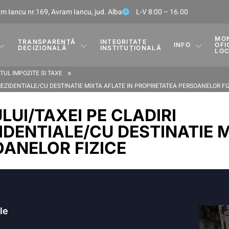
m Iancu nr.169, Avram Iancu, jud. Alba
L-V 8:00 – 16.00
MO
TRANSPARENȚĂ
INTEGRITATE
INFO
OFI
DECIZIONALĂ
INSTITUȚIONALĂ
LO
»
UL IMPOZITE SI TAXE
EREZIDENTIALE/CU DESTINATIE MIXTA AFLATE IN PROPRIETATEA PERSOANELOR FI
LUI/TAXEI PE CLADIRI
IDENTIALE/CU DESTINATIE M
ANELOR FIZICE
ile