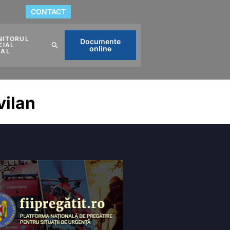
CONTACT
NITORUL
Documente
CIAL
online
CAL
vilan