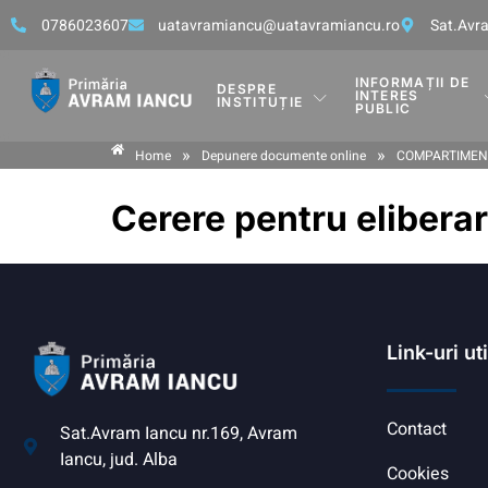
0786023607
uatavramiancu@uatavramiancu.ro
Sat.Avra
INFORMAȚII DE
DESPRE
INTERES
INSTITUȚIE
PUBLIC
»
»
Home
Depunere documente online
COMPARTIMEN
Cerere pentru eliberar
Link-uri ut
Contact
Sat.Avram Iancu nr.169, Avram
Iancu, jud. Alba
Cookies