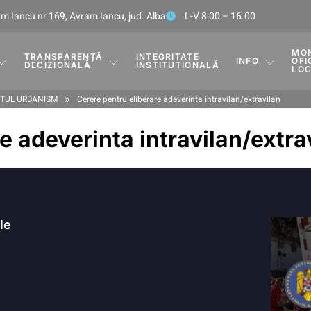
m Iancu nr.169, Avram Iancu, jud. Alba
L-V 8:00 – 16.00
MO
TRANSPARENȚĂ
INTEGRITATE
INFO
OFI
DECIZIONALĂ
INSTITUȚIONALĂ
LO
»
TUL URBANISM
Cerere pentru eliberare adeverinta intravilan/extravilan
e adeverinta intravilan/extra
ile