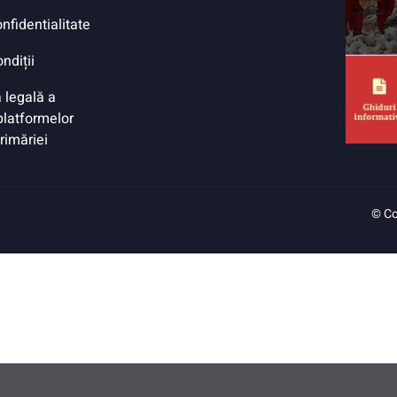
onfidentialitate
ndiții
 legală a
 platformelor
Primăriei
© Co