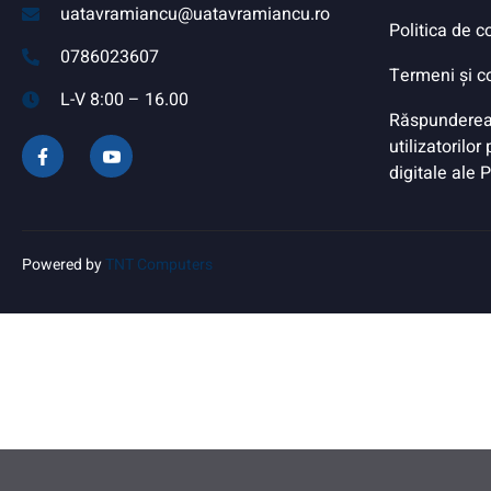
uatavramiancu@uatavramiancu.ro
Politica de c
0786023607
Termeni și co
L-V 8:00 – 16.00
Răspunderea
utilizatorilor
digitale ale 
Powered by
TNT Computers