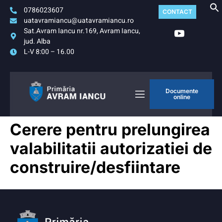
0786023607
CONTACT
uatavramiancu@uatavramiancu.ro
Sat.Avram Iancu nr.169, Avram Iancu,
jud. Alba
L-V 8:00 – 16.00
Documente
online
Cerere pentru prelungirea
valabilitatii autorizatiei de
construire/desfiintare