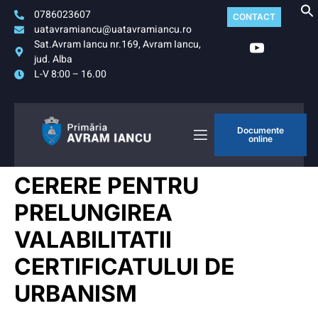
0786023607
CONTACT
uatavramiancu@uatavramiancu.ro
Sat.Avram Iancu nr.169, Avram Iancu,
jud. Alba
L-V 8:00 – 16.00
Documente
online
CERERE PENTRU
PRELUNGIREA
VALABILITATII
CERTIFICATULUI DE
URBANISM