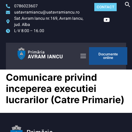
0786023607
CONTACT
uatavramiancu@uatavramiancu.ro
Sat.Avram Iancu nr.169, Avram Iancu,
jud. Alba
L-V 8:00 – 16.00
Documente
online
Comunicare privind
inceperea executiei
lucrarilor (Catre Primarie)