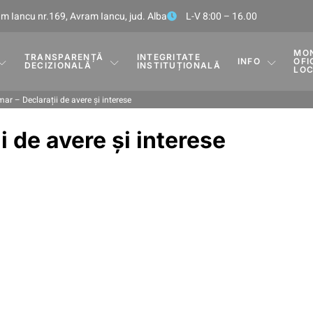
m Iancu nr.169, Avram Iancu, jud. Alba
L-V 8:00 – 16.00
MO
TRANSPARENȚĂ
INTEGRITATE
INFO
OFI
DECIZIONALĂ
INSTITUȚIONALĂ
LO
mar – Declarații de avere și interese
i de avere și interese