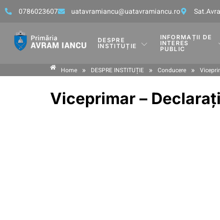
0786023607
uatavramiancu@uatavramiancu.ro
Sat.Avra
INFORMAȚII DE
DESPRE
INTERES
INSTITUȚIE
PUBLIC
»
»
»
Home
DESPRE INSTITUȚIE
Conducere
Vicepri
Viceprimar – Declarați