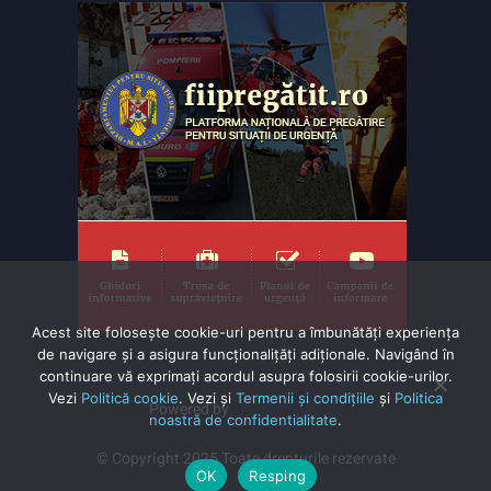
Acest site folosește cookie-uri pentru a îmbunătăți experiența
de navigare și a asigura funcționalițăți adiționale. Navigând în
continuare vă exprimaţi acordul asupra folosirii cookie-urilor.
Vezi
Politică cookie
. Vezi și
Termenii și condițiile
și
Politica
Powered by
TNT Computers
noastră de confidentialitate
.
© Copyright 2025 Toate drepturile rezervate
OK
Resping