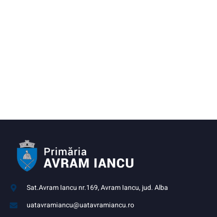
Sat.Avram Iancu nr.169, Avram Iancu, jud. Alba
uatavramiancu@uatavramiancu.ro