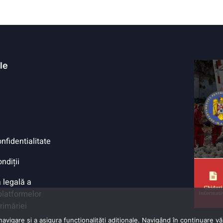
ile
onfidentialitate
ndiții
 legală a
 platformelor
Primăriei
vigare și a asigura funcționalițăți adiționale. Navigând în continuare vă 