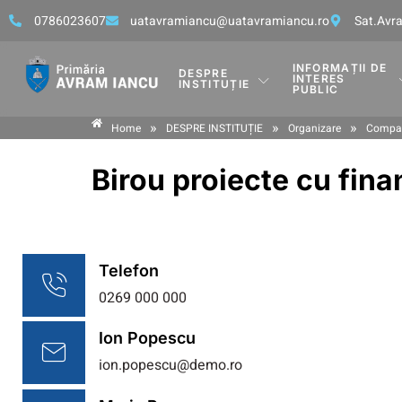
0786023607
uatavramiancu@uatavramiancu.ro
Sat.Avra
INFORMAȚII DE
DESPRE
INTERES
INSTITUȚIE
PUBLIC
»
»
»
Home
DESPRE INSTITUȚIE
Organizare
Compar
Birou proiecte cu fina
Telefon
0269 000 000
Ion Popescu
ion.popescu@demo.ro