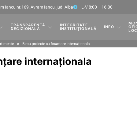
m Iancu nr.169, Avram Iancu, jud. Alba
L-V 8:00 – 16.00
MO
TRANSPARENȚĂ
INTEGRITATE
INFO
OFI
DECIZIONALĂ
INSTITUȚIONALĂ
LO
»
timente
Birou proiecte cu finanțare internaționala
nțare internaționala