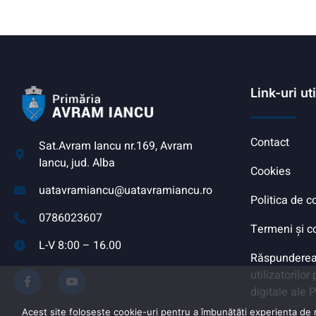
Link-uri ut
Contact
Sat.Avram Iancu nr.169, Avram
Iancu, jud. Alba
Cookies
uatavramiancu@uatavramiancu.ro
Politica de c
0786023607
Termeni și co
L-V 8:00 – 16.00
Răspunderea
utilizatorilor
digitale ale 
Acest site folosește cookie-uri pentru a îmbunătăți experiența de na