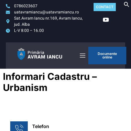
0786023607
CONTACT
uatavramiancu@uatavramiancu.ro
Sat.Avram Iancu nr.169, Avram Iancu,
jud. Alba
L-V 8:00 – 16.00
Documente
online
Informari Cadastru –
Urbanism
Telefon