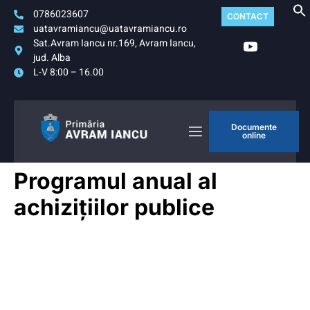
0786023607
CONTACT
uatavramiancu@uatavramiancu.ro
Sat.Avram Iancu nr.169, Avram Iancu,
jud. Alba
L-V 8:00 – 16.00
Documente
online
Programul anual al
achizițiilor publice