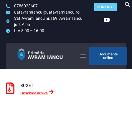
0786023607
CONTACT
uatavramiancu@uatavramiancu.ro
Sat.Avram Iancu nr.169, Avram Iancu,
jud. Alba
L-V 8:00 – 16.00
Documente
online
BUGET
Deschide arhiva