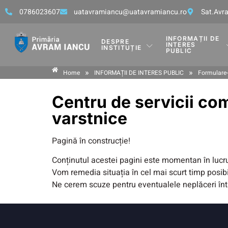
0786023607
uatavramiancu@uatavramiancu.ro
Sat.Avra
INFORMAȚII DE
DESPRE
INTERES
INSTITUȚIE
PUBLIC
»
»
Home
INFORMAȚII DE INTERES PUBLIC
Formulare-
Centru de servicii com
varstnice
Pagină în construcție!
Conținutul acestei pagini este momentan în lucr
Vom remedia situația în cel mai scurt timp posibi
Ne cerem scuze pentru eventualele neplăceri în