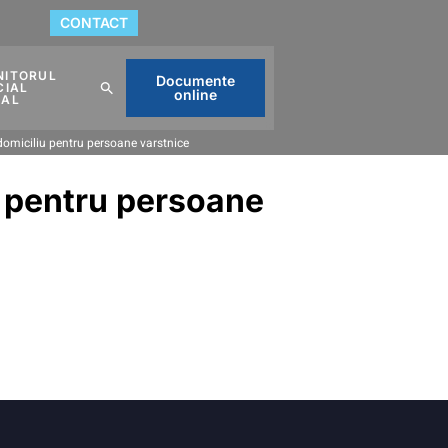
CONTACT
NITORUL
Documente
CIAL
online
CAL
 domiciliu pentru persoane varstnice
u pentru persoane