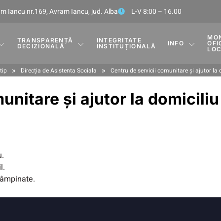
m Iancu nr.169, Avram Iancu, jud. Alba
L-V 8:00 – 16.00
MO
TRANSPARENȚĂ
INTEGRITATE
INFO
OFI
DECIZIONALĂ
INSTITUȚIONALĂ
LO
»
»
tip
Direcția de Asistenta Sociala
Centru de servicii comunitare și ajutor la
unitare și ajutor la domicili
u.
l.
tâmpinate.