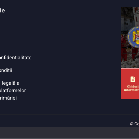
ile
onfidentialitate
ndiții
 legală a
 platformelor
Primăriei
© Co