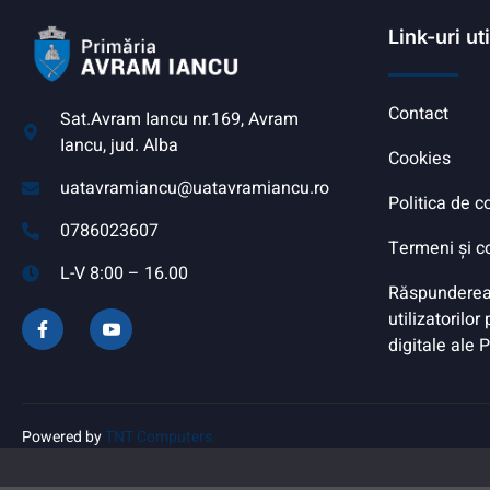
Link-uri ut
Contact
Sat.Avram Iancu nr.169, Avram
Iancu, jud. Alba
Cookies
uatavramiancu@uatavramiancu.ro
Politica de c
0786023607
Termeni și co
L-V 8:00 – 16.00
Răspunderea
utilizatorilor
digitale ale 
Powered by
TNT Computers