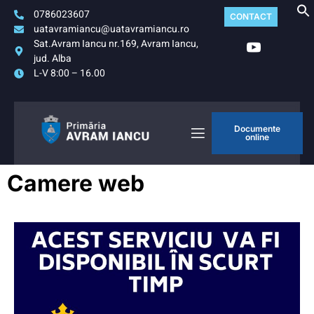
0786023607
CONTACT
uatavramiancu@uatavramiancu.ro
Sat.Avram Iancu nr.169, Avram Iancu,
jud. Alba
L-V 8:00 – 16.00
Documente
online
Camere web